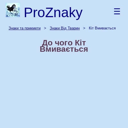
ProZnaky
☰
Знаки та прикмети
>
Знаки Від Тварин
> Кіт Вмивається
До чого Кіт
Вмивається