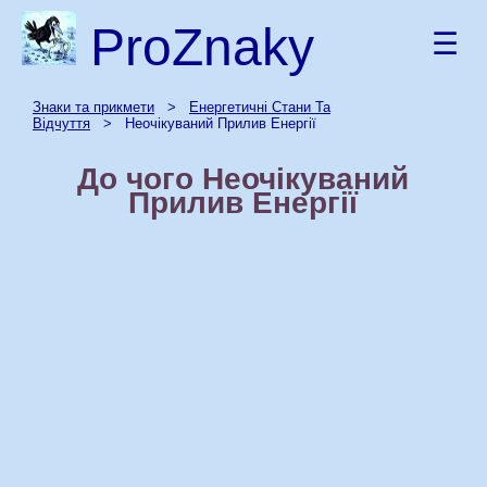
ProZnaky
☰
Знаки та прикмети
>
Енергетичні Стани Та
Відчуття
> Неочікуваний Прилив Енергії
До чого Неочікуваний
Прилив Енергії