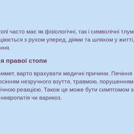
топі часто має як фізіологічні, так і символічні тл
іюється з рухом уперед, діями та шляхом у житті, 
ння.
я правої стопи
икмет, варто врахувати медичні причини. Печіння
сінням незручного взуття, травмою, порушенням 
чною реакцією. Також це може бути симптомом з
 невропатія чи варикоз.