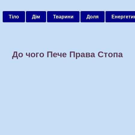
Тіло
Дім
Тварини
Доля
Енергети
До чого Пече Права Стопа