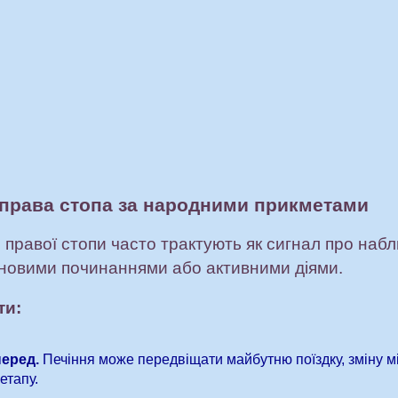
 права стопа за народними прикметами
я правої стопи часто трактують як сигнал про набл
 новими починаннями або активними діями.
ти:
перед.
Печіння може передвіщати майбутню поїздку, зміну 
етапу.