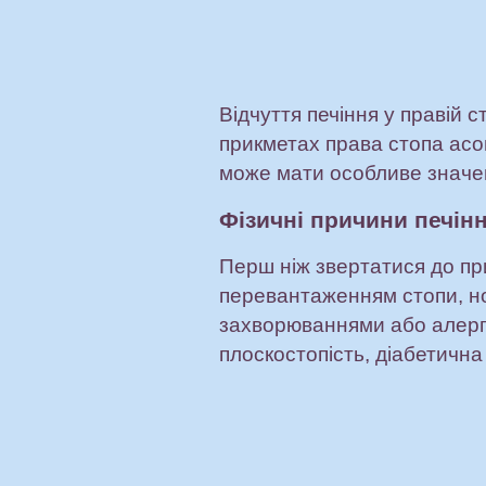
Відчуття печіння у правій с
прикметах права стопа асоц
може мати особливе значе
Фізичні причини печінн
Перш ніж звертатися до пр
перевантаженням стопи, но
захворюваннями або алергі
плоскостопість, діабетична