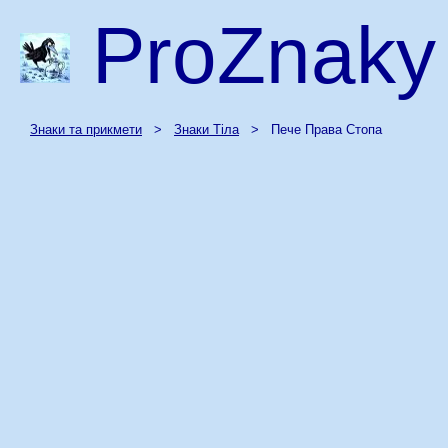
ProZnaky
Знаки та прикмети
>
Знаки Тіла
> Пече Права Стопа