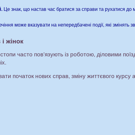
.
Це знак, що настав час братися за справи та рухатися до 
чіння може вказувати на непередбачені події, які змінять з
 і жінок
 стопи часто пов’язують із роботою, діловими пої
іх.
ати початок нових справ, зміну життєвого курсу 