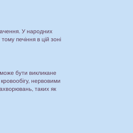
умачення. У народних
тому печіння в цій зоні
 може бути викликане
кровообігу, нервовими
ахворювань, таких як