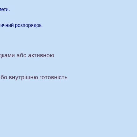
мети.
вичний розпорядок.
здками або активною
або внутрішню готовність