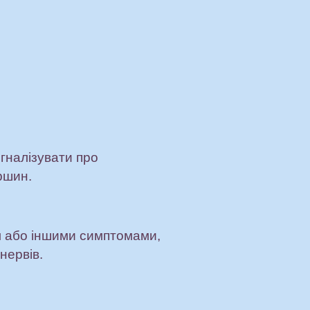
игналізувати про
ршин.
м або іншими симптомами,
нервів.