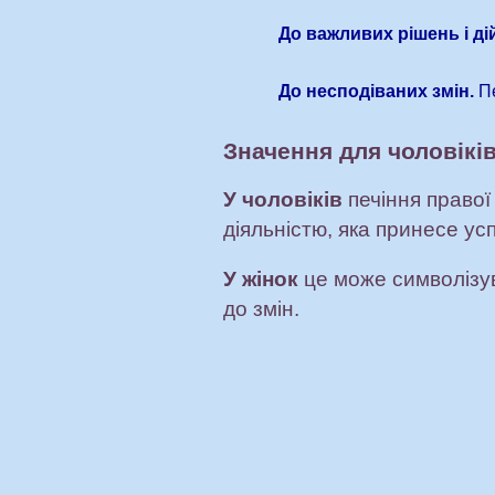
До важливих рішень і дій
До несподіваних змін.
Пе
Значення для чоловіків
У чоловіків
печіння правої
діяльністю, яка принесе усп
У жінок
це може символізув
до змін.