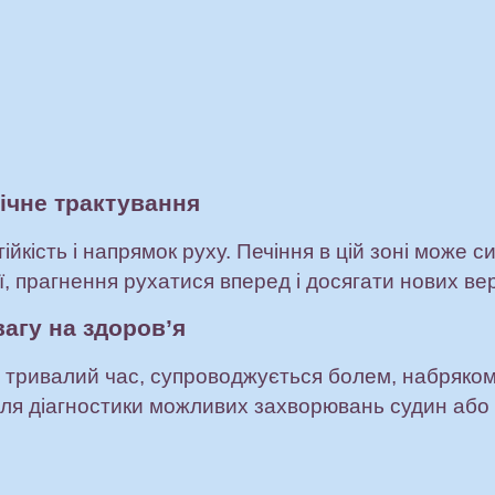
ічне трактування
йкість і напрямок руху. Печіння в цій зоні може с
ії, прагнення рухатися вперед і досягати нових ве
агу на здоров’я
 тривалий час, супроводжується болем, набряко
для діагностики можливих захворювань судин або 