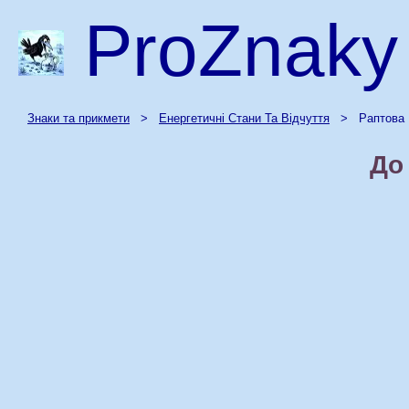
ProZnaky
Знаки та прикмети
>
Енергетичні Стани Та Відчуття
> Раптова Р
До