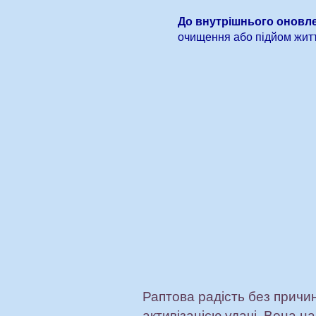
До внутрішнього оновле
очищення або підйом житт
Раптова радість без причин
активізацією удачі. Вона н