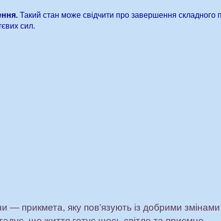
ння.
Такий стан може свідчити про завершення складного п
євих сил.
и — прикмета, яку пов’язують із добрими змінами
агадує, що життя готує щось світле та приємне.