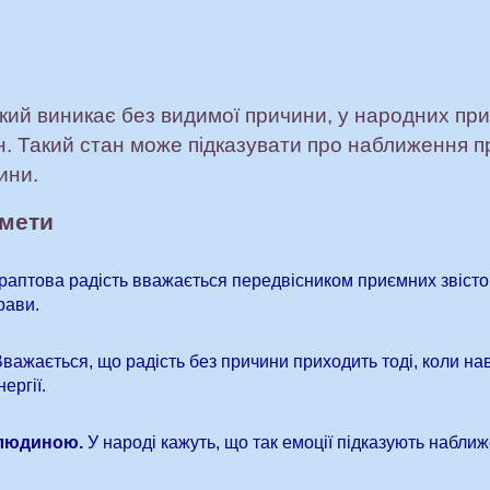
який виникає без видимої причини, у народних пр
ін. Такий стан може підказувати про наближення 
ини.
кмети
раптова радість вважається передвісником приємних звісток
рави.
важається, що радість без причини приходить тоді, коли н
ергії.
 людиною.
У народі кажуть, що так емоції підказують набли