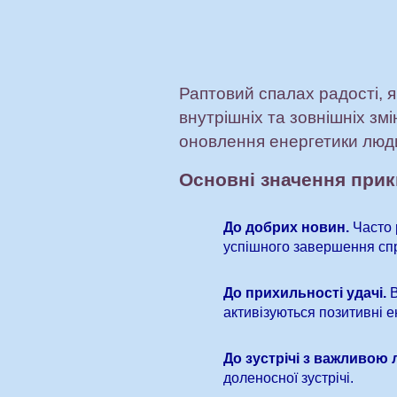
Раптовий спалах радості, 
внутрішніх та зовнішніх зм
оновлення енергетики люд
Основні значення при
До добрих новин.
Часто 
успішного завершення сп
До прихильності удачі.
В
активізуються позитивні ен
До зустрічі з важливою
доленосної зустрічі.