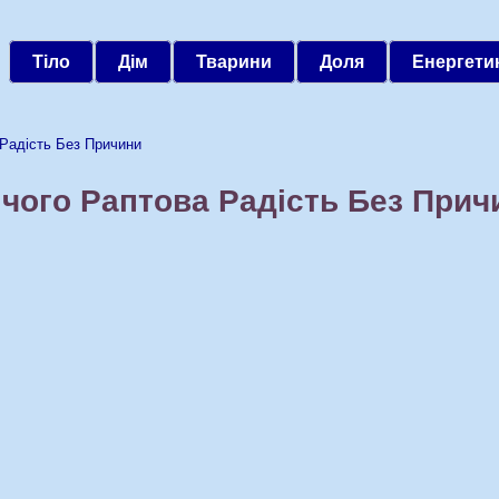
Тіло
Дім
Тварини
Доля
Енергети
адість Без Причини
 чого Раптова Радість Без Прич