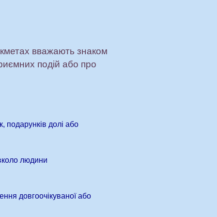
икметах вважають знаком
приємних подій або про
, подарунків долі або
авколо людини
ження довгоочікуваної або