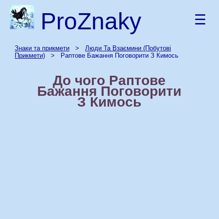
ProZnaky
☰
Знаки та прикмети
>
Люди Та Взаємини (Побутові
Прикмети)
> Раптове Бажання Поговорити З Кимось
До чого Раптове
Бажання Поговорити
З Кимось