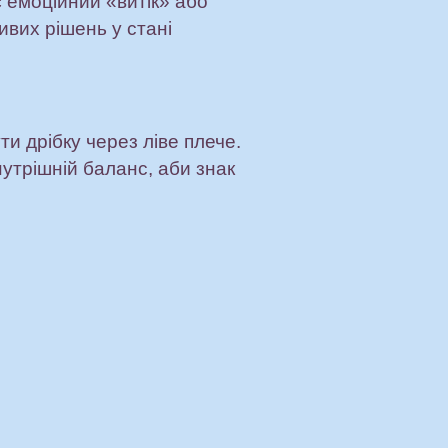
є емоційний «витік» або
ивих рішень у стані
ти дрібку через ліве плече.
утрішній баланс, аби знак