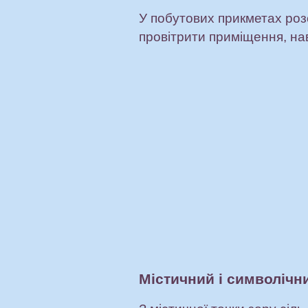
У побутових прикметах розс
провітрити приміщення, нав
Містичний і символічн