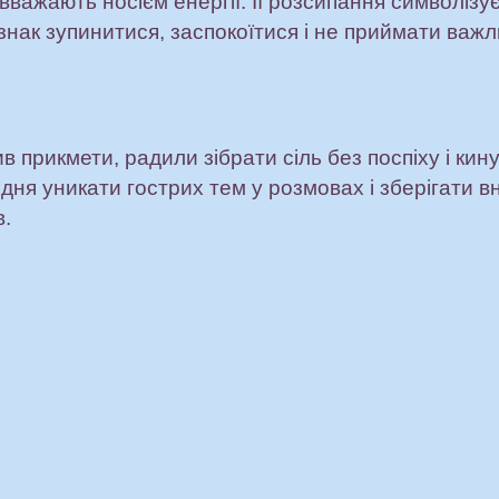
 вважають носієм енергії. Її розсипання символізу
нак зупинитися, заспокоїтися і не приймати важл
 прикмети, радили зібрати сіль без поспіху і кину
ня уникати гострих тем у розмовах і зберігати вн
в.