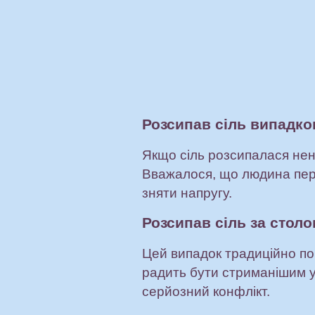
Розсипав сіль випадко
Якщо сіль розсипалася нена
Вважалося, що людина пере
зняти напругу.
Розсипав сіль за стол
Цей випадок традиційно по
радить бути стриманішим у 
серйозний конфлікт.