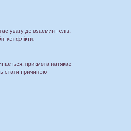
є увагу до взаємин і слів.
ні конфлікти.
сипається, прикмета натякає
ть стати причиною