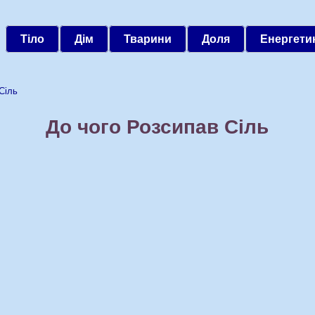
Тіло
Дім
Тварини
Доля
Енергети
Сіль
До чого Розсипав Сіль