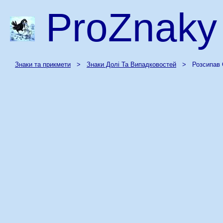
ProZnaky
Знаки та прикмети
>
Знаки Долі Та Випадковостей
> Розсипав 