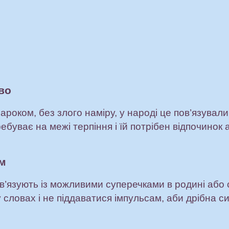
во
роком, без злого наміру, у народі це пов’язувал
буває на межі терпіння і їй потрібен відпочинок 
ом
в’язують із можливими суперечками в родині або
словах і не піддаватися імпульсам, аби дрібна с