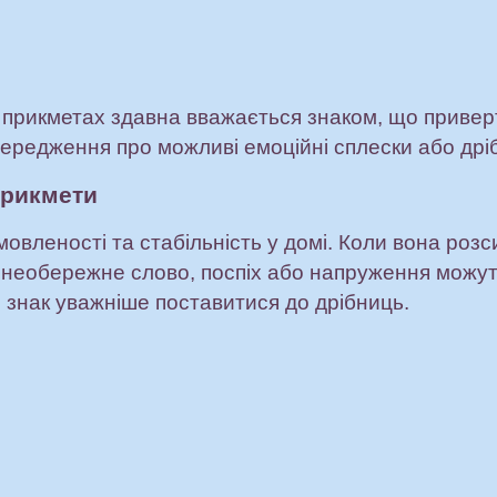
прикметах здавна вважається знаком, що приверта
ередження про можливі емоційні сплески або дріб
прикмети
омовленості та стабільність у домі. Коли вона роз
 необережне слово, поспіх або напруження можу
 знак уважніше поставитися до дрібниць.