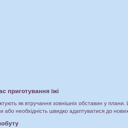
ас приготування їжі
актують як втручання зовнішніх обставин у плани.
ни або необхідність швидко адаптуватися до нових
побуту