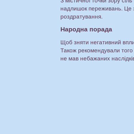
З містичної точки зору сіль
надлишок переживань. Це з
роздратування.
Народна порада
Щоб зняти негативний вплив
Також рекомендували того д
не мав небажаних наслідкі