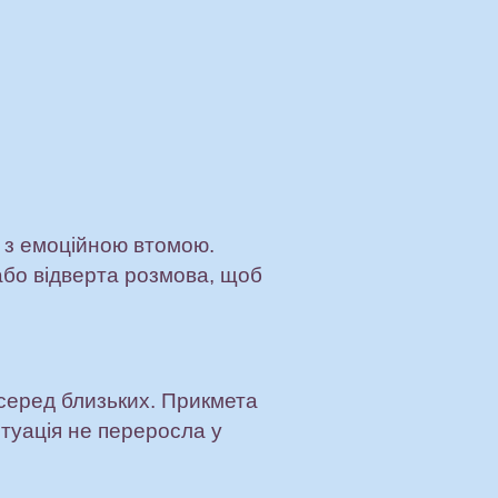
и з емоційною втомою.
або відверта розмова, щоб
 серед близьких. Прикмета
итуація не переросла у