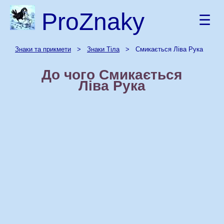
ProZnaky
☰
Знаки та прикмети
>
Знаки Тіла
> Смикається Ліва Рука
До чого Смикається
Ліва Рука