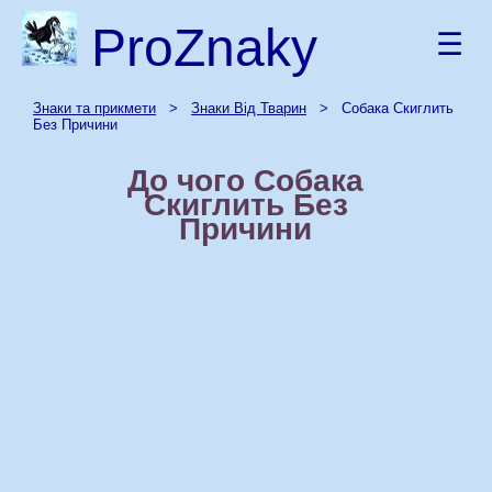
ProZnaky
☰
Знаки та прикмети
>
Знаки Від Тварин
> Собака Скиглить
Без Причини
До чого Собака
Скиглить Без
Причини