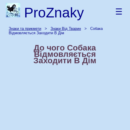
ProZnaky
☰
Знаки та прикмети
>
Знаки Від Тварин
> Собака
Відмовляється Заходити В Дім
До чого Собака
Відмовляється
Заходити В Дім