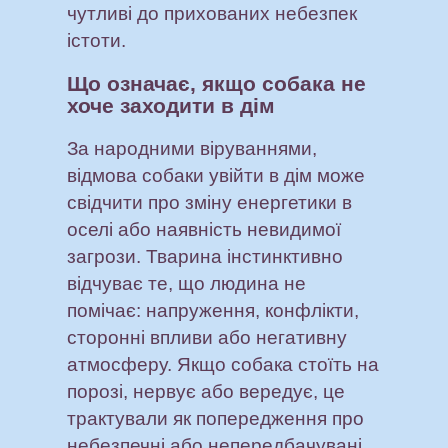
чутливі до прихованих небезпек
істоти.
Що означає, якщо собака не
хоче заходити в дім
За народними віруваннями,
відмова собаки увійти в дім може
свідчити про зміну енергетики в
оселі або наявність невидимої
загрози. Тварина інстинктивно
відчуває те, що людина не
помічає: напруження, конфлікти,
сторонні впливи або негативну
атмосферу. Якщо собака стоїть на
порозі, нервує або вередує, це
трактували як попередження про
небезпечні або непередбачувані