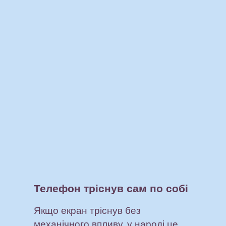
Телефон тріснув сам по собі
Якщо екран тріснув без
механічного впливу, у народі це