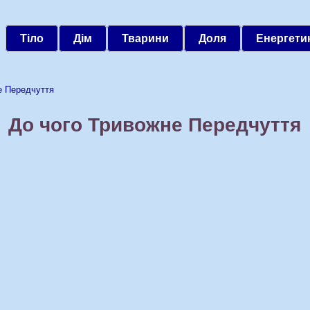
Тіло
Дім
Тварини
Доля
Енергети
Передчуття
До чого Тривожне Передчуття