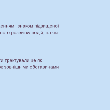
енням і знаком підвищеної
ого розвитку подій, на які
ти трактували це як
іж зовнішніми обставинами