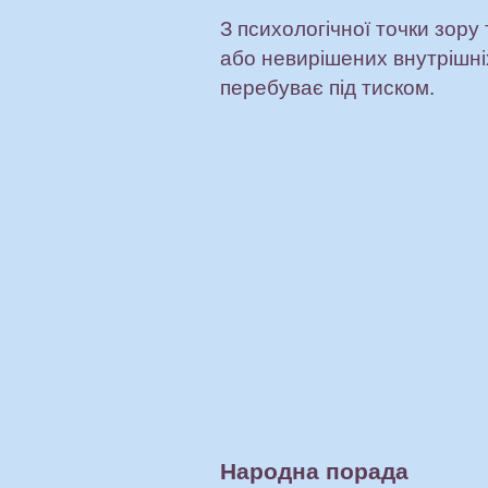
З психологічної точки зор
або невирішених внутрішніх
перебуває під тиском.
Народна порада