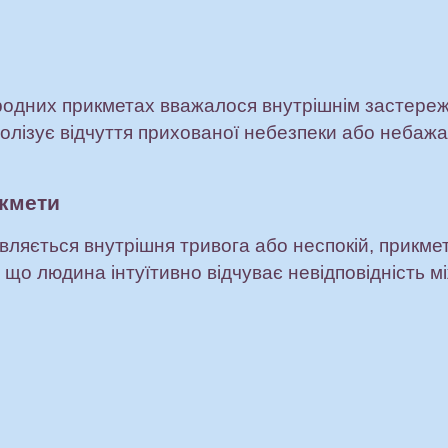
одних прикметах вважалося внутрішнім застереж
олізує відчуття прихованої небезпеки або небажан
икмети
вляється внутрішня тривога або неспокій, прикме
що людина інтуїтивно відчуває невідповідність м