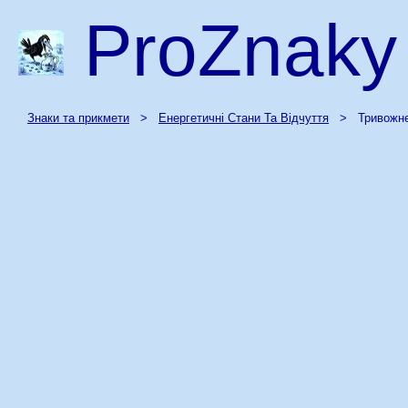
ProZnaky
Знаки та прикмети
>
Енергетичні Стани Та Відчуття
> Тривожне 