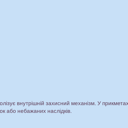
лізує внутрішній захисний механізм. У прикметах
ок або небажаних наслідків.