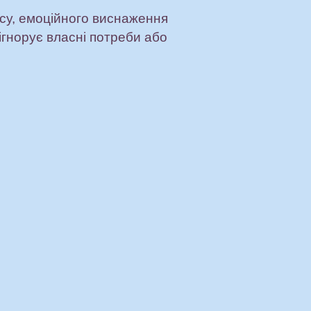
есу, емоційного виснаження
ігнорує власні потреби або