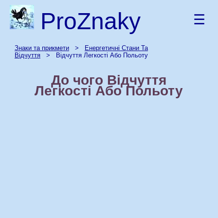
ProZnaky
☰
Знаки та прикмети
>
Енергетичні Стани Та
Відчуття
> Відчуття Легкості Або Польоту
До чого Відчуття
Легкості Або Польоту