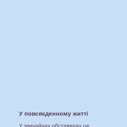
У повсякденному житті
У звичайних обставинах це