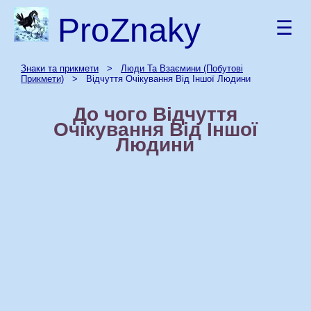
ProZnaky
☰
Знаки та прикмети
>
Люди Та Взаємини (Побутові
Прикмети)
> Відчуття Очікування Від Іншої Людини
До чого Відчуття
Очікування Від Іншої
Людини