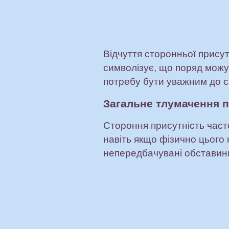
Відчуття сторонньої прису
символізує, що поряд можут
потребу бути уважним до с
Загальне тлумачення 
Стороння присутність часто
навіть якщо фізично цього
непередбачувані обставини,