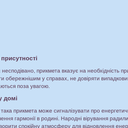
 присутності
 несподівано, прикмета вказує на необхідність при
ти обережнішим у справах, не довіряти випадков
аються поза увагою.
у домі
ака прикмета може сигналізувати про енергетичн
ення гармонії в родині. Народні вірування радил
творити спокійну атмосферу для відновлення енер