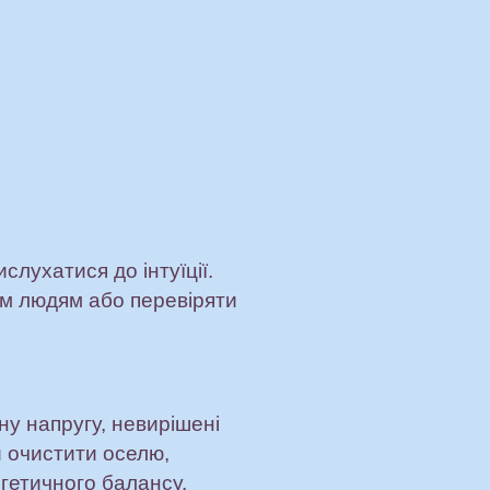
слухатися до інтуїції.
им людям або перевіряти
у напругу, невирішені
и очистити оселю,
гетичного балансу.