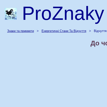
ProZnaky
Знаки та прикмети
>
Енергетичні Стани Та Відчуття
> Відчуття С
До ч