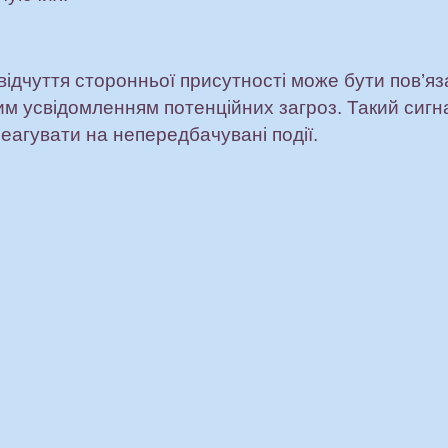
 відчуття сторонньої присутності може бути пов’я
им усвідомленням потенційних загроз. Такий сигн
еагувати на непередбачувані події.