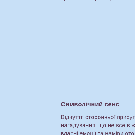
Символічний сенс
Відчуття сторонньої присут
нагадування, що не все в ж
власні емоції та наміри от