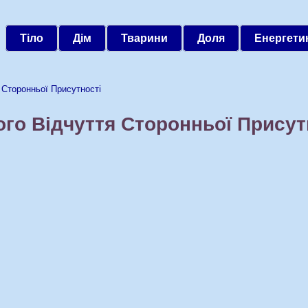
Тіло
Дім
Тварини
Доля
Енергети
торонньої Присутності
ого Відчуття Сторонньої Присут