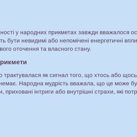
тності у народних прикметах завжди вважалося о
ь бути невидимі або непомічені енергетичні впли
вого оточення та власного стану.
прикмети
 трактувалася як сигнал того, що хтось або щось
 немає. Народна мудрість вважала, що це може б
 приховані інтриги або внутрішні страхи, які пот