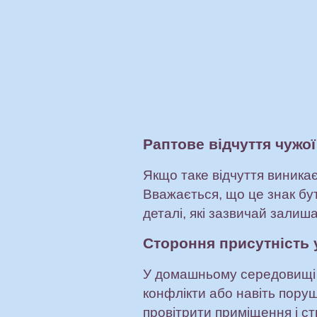
Раптове відчуття чужої
Якщо таке відчуття виникає
Вважається, що це знак бу
деталі, які зазвичай залиш
Стороння присутність 
У домашньому середовищі т
конфлікти або навіть поруш
провітрити приміщення і с