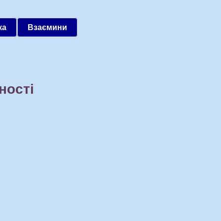
ка
Взаємини
ності