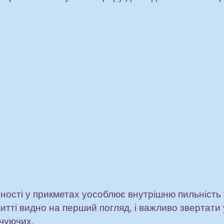
ності у прикметах уособлює внутрішню пильність 
итті видно на перший погляд, і важливо звертати 
очуючих.