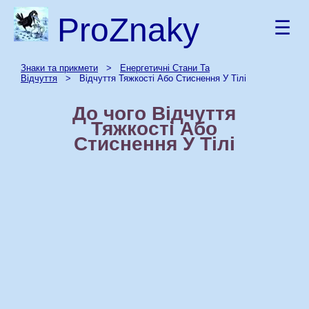
ProZnaky
☰
Знаки та прикмети
>
Енергетичні Стани Та
Відчуття
> Відчуття Тяжкості Або Стиснення У Тілі
До чого Відчуття
Тяжкості Або
Стиснення У Тілі