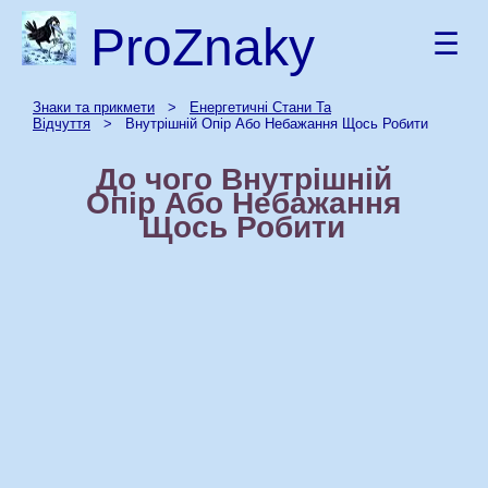
ProZnaky
☰
Знаки та прикмети
>
Енергетичні Стани Та
Відчуття
> Внутрішній Опір Або Небажання Щось Робити
До чого Внутрішній
Опір Або Небажання
Щось Робити