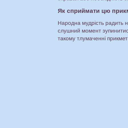
Як сприймати цю прик
Народна мудрість радить н
слушний момент зупинитися
такому тлумаченні прикмета