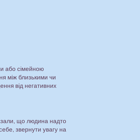
ми або сімейною
ня між близькими чи
щення від негативних
азали, що людина надто
себе, звернути увагу на