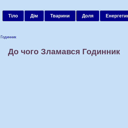
Тіло
Дім
Тварини
Доля
Енергети
Годинник
До чого Зламався Годинник