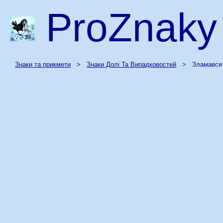
ProZnaky
Знаки та прикмети
>
Знаки Долі Та Випадковостей
> Зламався 