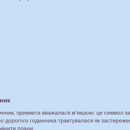
нник
инник, прикмета вважалася м’якшою: це символ 
бо дорогого годинника трактувалася як застереж
мінити плани.