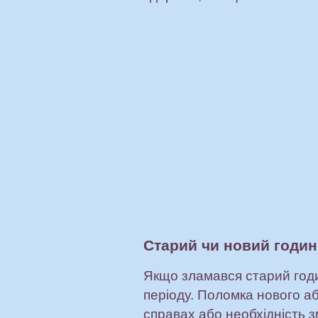
Старий чи новий годи
Якщо зламався старий год
періоду. Поломка нового а
справах або необхідність з