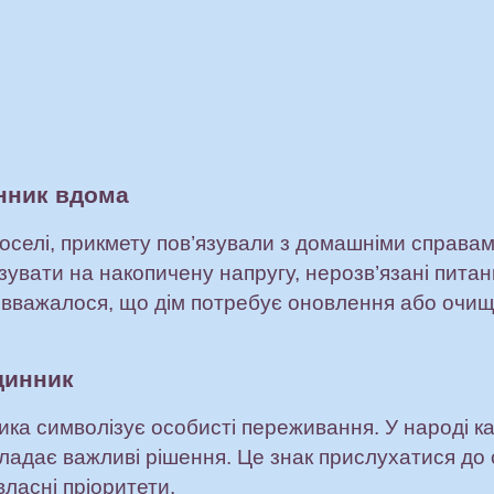
нник вдома
оселі, прикмету пов’язували з домашніми справа
увати на накопичену напругу, нерозв’язані питан
ді вважалося, що дім потребує оновлення або очи
динник
ка символізує особисті переживання. У народі к
кладає важливі рішення. Це знак прислухатися до 
власні пріоритети.