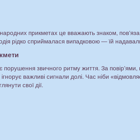
 народних прикметах це вважають знаком, пов’яза
подія рідко сприймалася випадковою — їй надавал
икмети
 порушення звичного ритму життя. За повір’ями, 
 ігнорує важливі сигнали долі. Час ніби «відмов
лянути свої дії.