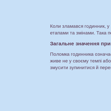
Коли зламався годинник, у
етапами та змінами. Така 
Загальне значення пр
Поломка годинника означає
живе не у своєму темпі або
змусити зупинитися й перег