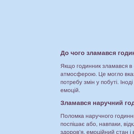
До чого зламався годи
Якщо годинник зламався в 
атмосферою. Це могло вказ
потребу змін у побуті. Іно
емоцій.
Зламався наручний го
Поломка наручного годинни
поспішає або, навпаки, від
здоров’я, емоційний стан і 