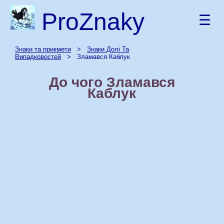
ProZnaky
☰
Знаки та прикмети
>
Знаки Долі Та
Випадковостей
> Зламався Каблук
До чого Зламався
Каблук