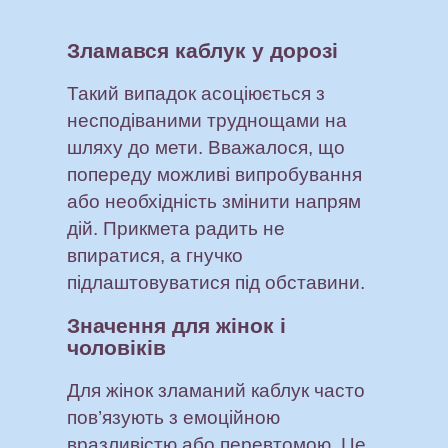
Зламався каблук у дорозі
Такий випадок асоціюється з
несподіваними труднощами на
шляху до мети. Вважалося, що
попереду можливі випробування
або необхідність змінити напрям
дій. Прикмета радить не
впиратися, а гнучко
підлаштовуватися під обставини.
Значення для жінок і
чоловіків
Для жінок зламаний каблук часто
пов’язують з емоційною
вразливістю або перевтомою. Це